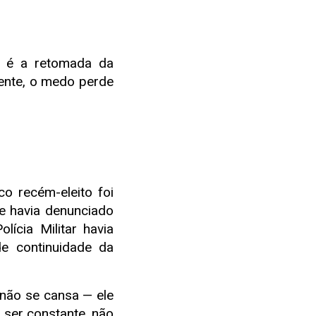
 é a retomada da
sente, o medo perde
 recém-eleito foi
e havia denunciado
lícia Militar havia
e continuidade da
não se cansa — ele
a ser constante, não