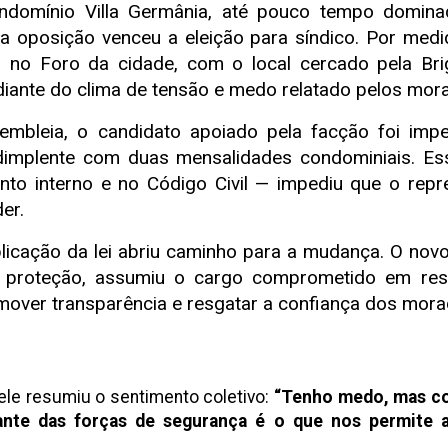
ndomínio Villa Germânia, até pouco tempo dominad
, a oposição venceu a eleição para síndico. Por med
do no Foro da cidade, com o local cercado pela Bri
diante do clima de tensão e medo relatado pelos mor
leia, o candidato apoiado pela facção foi impe
dimplente com duas mensalidades condominiais. Ess
ento interno e no Código Civil — impediu que o repr
er.
cação da lei abriu caminho para a mudança. O novo s
 proteção, assumiu o cargo comprometido em res
omover transparência e resgatar a confiança dos mora
le resumiu o sentimento coletivo:
“Tenho medo, mas con
nte das forças de segurança é o que nos permite a