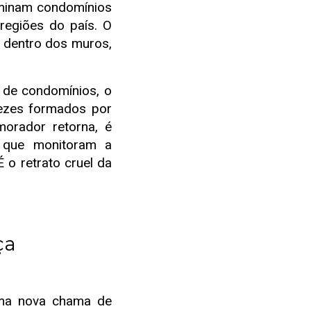
minam condomínios
regiões do país. O
u, dentro dos muros,
de condomínios, o
vezes formados por
orador retorna, é
s que monitoram a
o retrato cruel da
ça
ma nova chama de