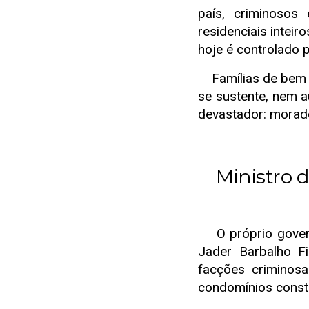
país, criminosos
residenciais inteir
hoje é controlado 
Famílias de bem t
se sustente, nem a
devastador: morado
Ministro d
O próprio governo
Jader Barbalho F
facções crimino
condomínios const