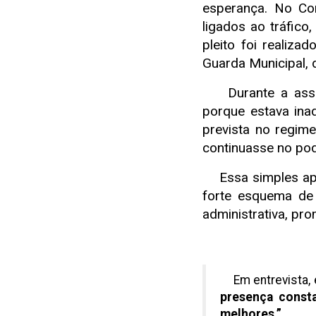
esperança. No Co
ligados ao tráfico
pleito foi realiza
Guarda Municipal, 
Durante a assemb
porque estava ina
prevista no regim
continuasse no pod
Essa simples apli
forte esquema de
administrativa, pr
Em entrevista, e
presença consta
melhores.”