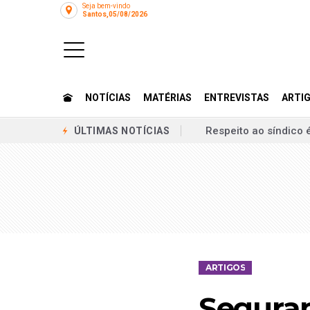
Seja bem-vindo
Santos,05/08/2026
NOTÍCIAS
MATÉRIAS
ENTREVISTAS
ARTI
Respeito ao síndico 
ÚLTIMAS NOTÍCIAS
Jaciara inaugura res
Carregadores para ve
Grupo de adolescente
Direito condominial:
Casa do pai de Danie
ARTIGOS
Quando desentendime
Seguran
Casal de idosos é ag