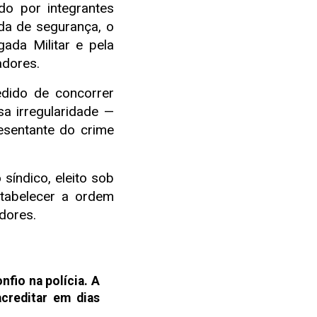
o por integrantes
ida de segurança, o
gada Militar e pela
adores.
dido de concorrer
a irregularidade —
esentante do crime
índico, eleito sob
tabelecer a ordem
dores.
fio na polícia. A
creditar em dias