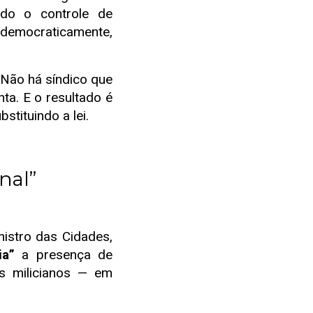
ndo o controle de
to democraticamente,
Não há síndico que
ta. E o resultado é
tituindo a lei.
nal”
istro das Cidades,
a”
a presença de
 milicianos — em