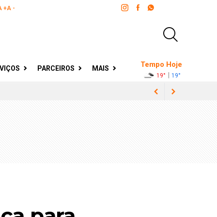
A +
A -
Tempo Hoje
VIÇOS
PARCEIROS
MAIS
|
19°
19°
ento à terceira idade
leiros
a Grande BH
nça para