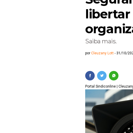
Escassez de trabalh
liberta
Mulher passa 55 anos
organi
Saiba mais.
por
Cleuzany Lott
31/10/202
Portal Sindiconline | Cleuzan