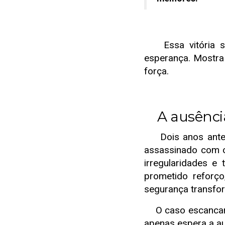
Essa vitória si
esperança. Mostra 
força.
A ausência
Dois anos antes,
assassinado com o
irregularidades e 
prometido reforç
segurança transfo
O caso escancarou
apenas espera a aus