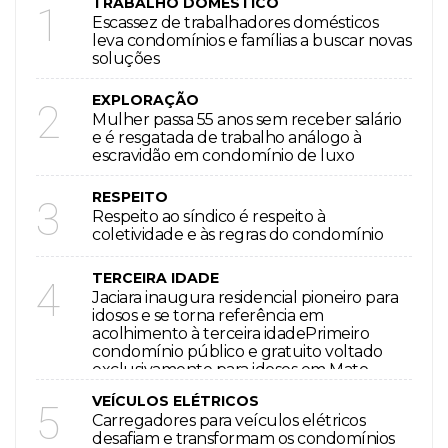
TRABALHO DOMÉSTICO
1
Escassez de trabalhadores domésticos
leva condomínios e famílias a buscar novas
soluções
EXPLORAÇÃO
2
Mulher passa 55 anos sem receber salário
e é resgatada de trabalho análogo à
escravidão em condomínio de luxo
RESPEITO
3
Respeito ao síndico é respeito à
coletividade e às regras do condomínio
TERCEIRA IDADE
4
Jaciara inaugura residencial pioneiro para
idosos e se torna referência em
acolhimento à terceira idadePrimeiro
condomínio público e gratuito voltado
exclusivamente para idosos em Mato
Grosso oferece moradia equipada,
VEÍCULOS ELÉTRICOS
assistência à saúde e espaços
5
Carregadores para veículos elétricos
desafiam e transformam os condomínios