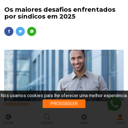
Os maiores desafios enfrentados
por síndicos em 2025
Nós usamos cookies para lhe oferecer uma melhor experiência.
PROSSEGUIR
20/06/2025
Responsabilidade legal do síndico
profissional: o peso da gestão
VOLTAR
BUSCAR
MAIS
LOGIN