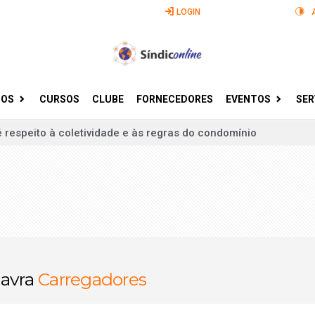
LOGIN
GOS
CURSOS
CLUBE
FORNECEDORES
EVENTOS
SER
idencial pioneiro para idosos e se torna referência em acolhim
ículos elétricos desafiam e transformam os condomínios brasi
s invade condomínios e furta bicicletas em Ribeirão Preto
 a base jurídica para uma gestão mais segura e eficiente
l Vorcaro é alvo de furto milionário em condomínio de luxo n
ntos entre moradores ultrapassam os limites da convivência
lavra
Carregadores
redido dentro de elevador por policial aposentado
adores domésticos leva condomínios e famílias a buscar novas