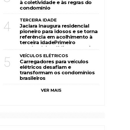
à coletividade e às regras do
condomínio
TERCEIRA IDADE
4
Jaciara inaugura residencial
pioneiro para idosos e se torna
referência em acolhimento à
terceira idadePrimeiro
condomínio público e gratuito
voltado exclusivamente para
VEÍCULOS ELÉTRICOS
5
idosos em Mato Grosso
Carregadores para veículos
oferece moradia equipada,
elétricos desafiam e
assistência à saúde e espaços
transformam os condomínios
brasileiros
VER MAIS