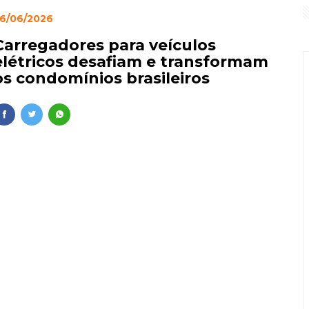
6/06/2026
 sem receber salário e é resgatada de trabalho análogo à es
Carregadores para veículos
é respeito à coletividade e às regras do condomínio
elétricos desafiam e transformam
os condomínios brasileiros