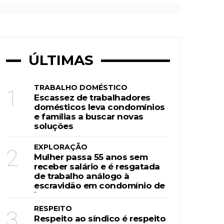
cravidão em condomínio de luxo
ÚLTIMAS
TRABALHO DOMÉSTICO
1
Escassez de trabalhadores
domésticos leva condomínios
e famílias a buscar novas
soluções
EXPLORAÇÃO
2
Mulher passa 55 anos sem
receber salário e é resgatada
de trabalho análogo à
escravidão em condomínio de
luxo
RESPEITO
3
Respeito ao síndico é respeito