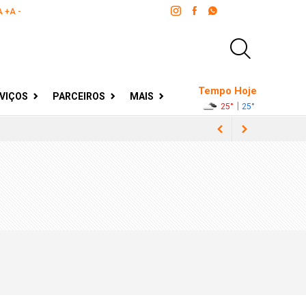
A +
A -
Tempo Hoje
VIÇOS
PARCEIROS
MAIS
|
25°
25°
ento à terceira idade
leiros
a Grande BH
 soluções