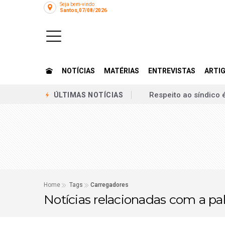
Seja bem-vindo
Santos,07/08/2026
NOTÍCIAS
MATÉRIAS
ENTREVISTAS
ARTI
Jaciara inaugura res
ÚLTIMAS NOTÍCIAS
Carregadores para ve
Grupo de adolescente
Direito condominial:
Casa do pai de Danie
Quando desentendime
Home
Tags
Carregadores
Notícias relacionadas com a pa
Casal de idosos é ag
Escassez de trabalh