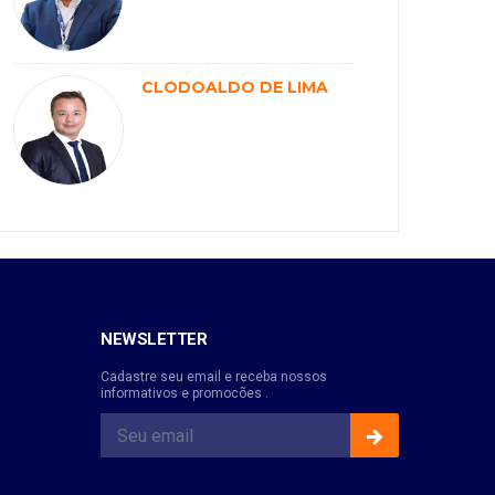
CLODOALDO DE LIMA
NEWSLETTER
Cadastre seu email e receba nossos
informativos e promocões .