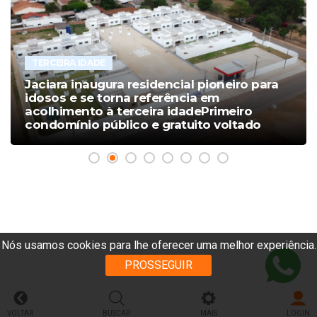
TERCEIRA IDADE
Jaciara inaugura residencial pioneiro para
idosos e se torna referência em
acolhimento à terceira idadePrimeiro
condomínio público e gratuito voltado
exclusivamente para idosos em Mato
Grosso oferece moradia equipada,
assistência à saúde e espaços
Nós usamos cookies para lhe oferecer uma melhor experiência.
PROSSEGUIR
VOLTAR
BUSCAR
MAIS
LOGIN